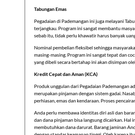
Tabungan Emas
Pegadaian di Pademangan ini juga melayani Tabun
terjangkau. Program ini sangat membantu masya
sebab itu, tidak perlu khawatir harus banyak ua
Nominal pembelian fleksibel sehingga masyarak
masing-masing. Program ini sangat tepat dan c
yang dibeli secara bertahap ini akan disimpan ol
Kredit Cepat dan Aman (KCA)
Produk unggulan dari Pegadaian Pademangan ada
merupakan pinjaman dengan sistem gadai. Nasa
perhiasan, emas dan kendaraan. Proses pencaira
Anda perlu membawa identitas diri asli dan baran
dan dana pinjaman bisa langsung dicairkan. Hal i
membutuhkan dana darurat. Barang jaminan And
dengan standar keamanan tinggi. Oleh karena itu