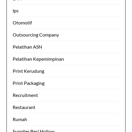
lps
Otomotif
Outsourcing Company
Pelatihan ASN
Pelatihan Kepemimpinan
Print Kerudung
Print Packaging
Recruitment
Restaurant
Rumah
Supplier Besi Hollow