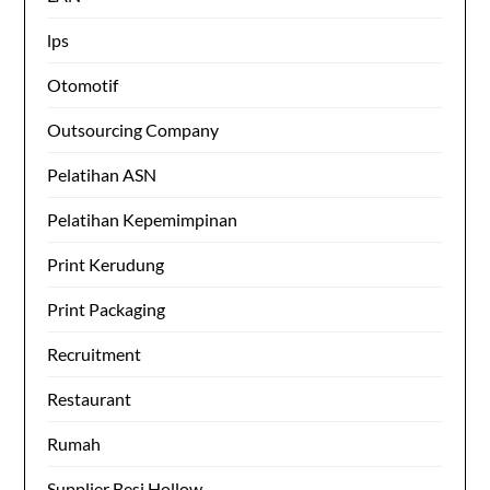
lps
Otomotif
Outsourcing Company
Pelatihan ASN
Pelatihan Kepemimpinan
Print Kerudung
Print Packaging
Recruitment
Restaurant
Rumah
Supplier Besi Hollow