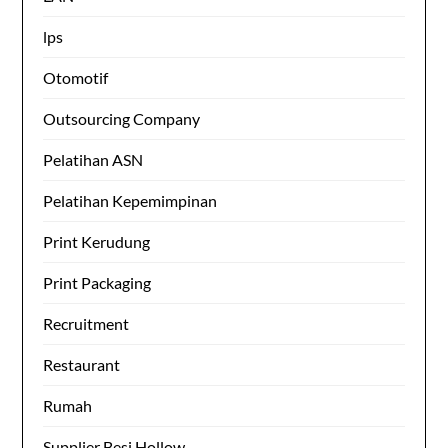
lps
Otomotif
Outsourcing Company
Pelatihan ASN
Pelatihan Kepemimpinan
Print Kerudung
Print Packaging
Recruitment
Restaurant
Rumah
Supplier Besi Hollow