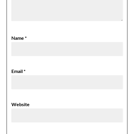
Name
*
Email
*
Website