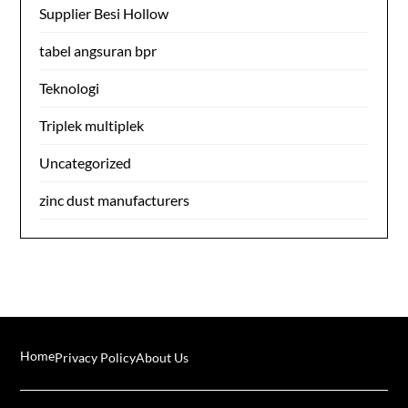
Supplier Besi Hollow
tabel angsuran bpr
Teknologi
Triplek multiplek
Uncategorized
zinc dust manufacturers
Home
Privacy Policy
About Us