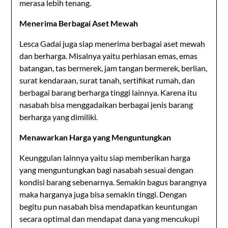
merasa lebih tenang.
Menerima Berbagai Aset Mewah
Lesca Gadai juga siap menerima berbagai aset mewah
dan berharga. Misalnya yaitu perhiasan emas, emas
batangan, tas bermerek, jam tangan bermerek, berlian,
surat kendaraan, surat tanah, sertifikat rumah, dan
berbagai barang berharga tinggi lainnya. Karena itu
nasabah bisa menggadaikan berbagai jenis barang
berharga yang dimiliki.
Menawarkan Harga yang Menguntungkan
Keunggulan lainnya yaitu siap memberikan harga
yang menguntungkan bagi nasabah sesuai dengan
kondisi barang sebenarnya. Semakin bagus barangnya
maka harganya juga bisa semakin tinggi. Dengan
begitu pun nasabah bisa mendapatkan keuntungan
secara optimal dan mendapat dana yang mencukupi