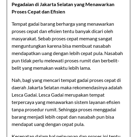
Pegadaian di Jakarta Selatan yang Menawarkan
Proses Cepat dan Efisien
Tempat gadai barang berharga yang menawarkan
proses cepat dan efisien tentu banyak dicari oleh
masyarakat. Sebab proses cepat memang sangat
menguntungkan karena bisa membuat nasabah
mendapatkan uang dengan lebih cepat pula. Nasabah
pun tidak perlu melewati proses rumit dan berbelit-
belit yang memakan waktu lebih lama.
Nah, bagi yang mencari tempat gadai proses cepat di
daerah Jakarta Selatan maka rekomendasinya adalah
Lesca Gadai. Lesca Gadai merupakan tempat
terpercaya yang menawarkan sistem layanan efisien
tanpa prosedur rumit. Sehingga proses menggadai
barang menjadi lebih cepat dan nasabah pun bisa
mendapat uang dengan cepat pula.
Kecepatan dalam hal pelayanan dan proses ini tentu