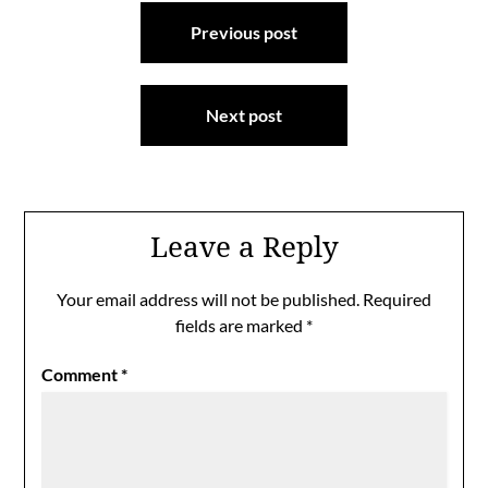
Post
Previous post
navigation
Next post
Leave a Reply
Your email address will not be published.
Required
fields are marked
*
Comment
*