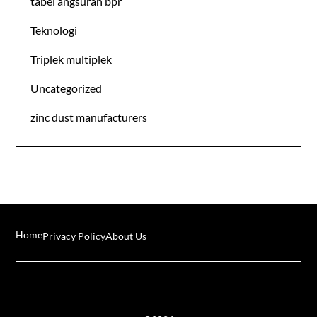
tabel angsuran bpr
Teknologi
Triplek multiplek
Uncategorized
zinc dust manufacturers
Home
Privacy Policy
About Us